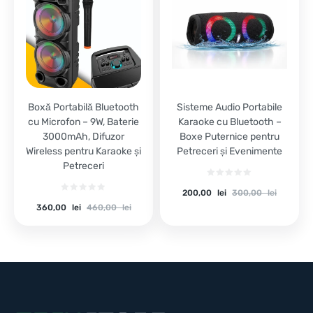
Boxă Portabilă Bluetooth
Sisteme Audio Portabile
cu Microfon – 9W, Baterie
Karaoke cu Bluetooth –
3000mAh, Difuzor
Boxe Puternice pentru
Wireless pentru Karaoke și
Petreceri și Evenimente
Petreceri
Current
Original
200,00
lei
300,00
lei
price
price
Current
Original
360,00
lei
460,00
lei
is:
was:
price
price
200,00 lei.
300,00 lei.
is:
was:
360,00 lei.
460,00 lei.