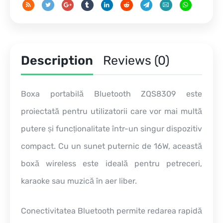
16W,
Baterie
2000mAh,
Difuzor
Wireless
pentru
Description
Reviews (0)
Karaoke
și
Petreceri
Boxa portabilă Bluetooth ZQS8309 este
quantity
proiectată pentru utilizatorii care vor mai multă
putere și funcționalitate într-un singur dispozitiv
compact. Cu un sunet puternic de 16W, această
boxă wireless este ideală pentru petreceri,
karaoke sau muzică în aer liber.
Conectivitatea Bluetooth permite redarea rapidă