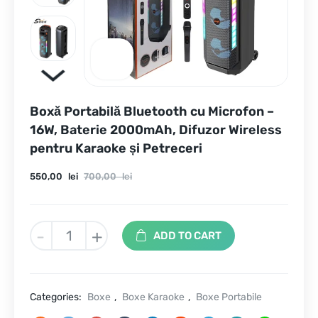
Boxă Portabilă Bluetooth cu Microfon –
16W, Baterie 2000mAh, Difuzor Wireless
pentru Karaoke și Petreceri
Current
Original
550,00
lei
700,00
lei
price
price
is:
was:
Boxă
-
+
ADD TO CART
Portabilă
550,00 lei.
700,00 lei.
Bluetooth
cu
Microfon
Categories:
Boxe
,
Boxe Karaoke
,
Boxe Portabile
–