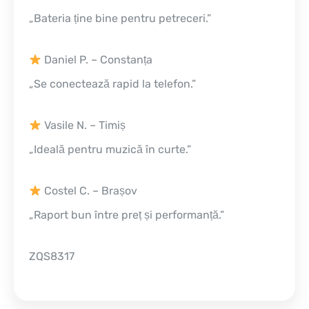
„Bateria ține bine pentru petreceri.”
Daniel P. – Constanța
„Se conectează rapid la telefon.”
Vasile N. – Timiș
„Ideală pentru muzică în curte.”
Costel C. – Brașov
„Raport bun între preț și performanță.”
ZQS8317