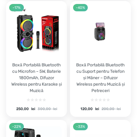
is:
was:
is:
was:
180,00 lei.
210,00 lei.
50,00 lei.
80,00 lei.
-17%
-40%
Boxă Portabilă Bluetooth
Boxă Portabilă Bluetooth
cu Microfon – 5W, Baterie
cu Suport pentru Telefon
1800mAh, Difuzor
și Mâner – Difuzor
Wireless pentru Karaoke și
Wireless pentru Muzică și
Muzică
Petreceri
Current
Original
Current
Original
250,00
lei
300,00
lei
120,00
lei
200,00
lei
price
price
price
price
is:
was:
is:
was:
250,00 lei.
300,00 lei.
120,00 lei.
200,00 lei.
-22%
-33%