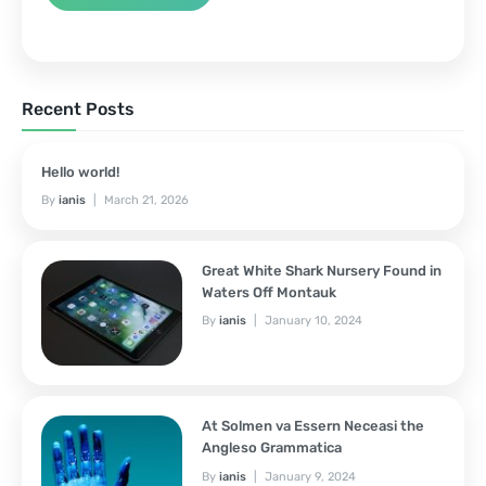
Recent Posts
Hello world!
By
ianis
March 21, 2026
Great White Shark Nursery Found in
Waters Off Montauk
By
ianis
January 10, 2024
At Solmen va Essern Neceasi the
Angleso Grammatica
By
ianis
January 9, 2024