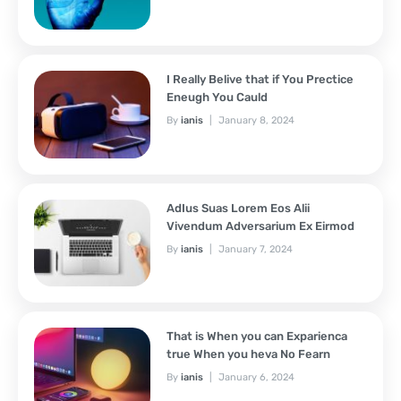
I Really Belive that if You Prectice
Eneugh You Cauld
By
ianis
January 8, 2024
AdIus Suas Lorem Eos Alii
Vivendum Adversarium Ex Eirmod
By
ianis
January 7, 2024
That is When you can Exparienca
true When you heva No Fearn
By
ianis
January 6, 2024