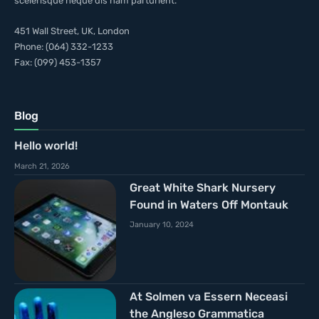
scelerisque neque dis nam parturient.
451 Wall Street, UK, London
Phone: (064) 332-1233
Fax: (099) 453-1357
Blog
Hello world!
March 21, 2026
Great White Shark Nursery
Found in Waters Off Montauk
January 10, 2024
At Solmen va Essern Neceasi
the Angleso Grammatica