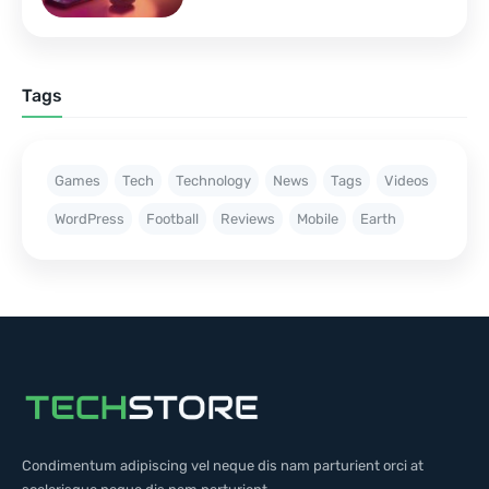
Tags
Games
Tech
Technology
News
Tags
Videos
WordPress
Football
Reviews
Mobile
Earth
Condimentum adipiscing vel neque dis nam parturient orci at