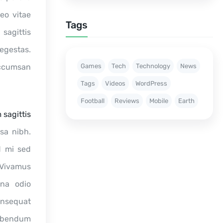
eo vitae
Tags
 sagittis
 egestas.
accumsan
Games
Tech
Technology
News
Tags
Videos
WordPress
Football
Reviews
Mobile
Earth
 sagittis
sa nibh.
d mi sed
 Vivamus
gna odio
onsequat
bibendum