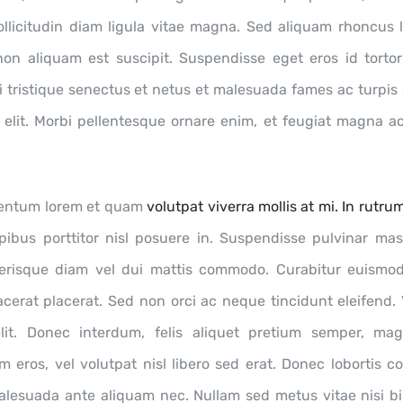
llicitudin diam ligula vitae magna. Sed aliquam rhoncus l
a non aliquam est suscipit. Suspendisse eget eros id tortor
i tristique senectus et netus et malesuada fames ac turpis
g elit. Morbi pellentesque ornare enim, et feugiat magna 
entum lorem et quam
volutpat viverra mollis at mi. In rutrum
apibus porttitor nisl posuere in. Suspendisse pulvinar mas
lerisque diam vel dui mattis commodo. Curabitur euismo
cerat placerat. Sed non orci ac neque tincidunt eleifend.
elit. Donec interdum, felis aliquet pretium semper, ma
 eros, vel volutpat nisl libero sed erat. Donec lobortis c
malesuada ante aliquam nec. Nullam sed metus vitae nisi 