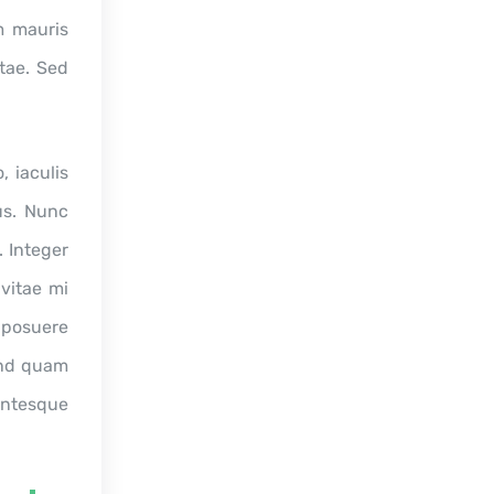
m mauris
itae. Sed
, iaculis
us. Nunc
. Integer
vitae mi
 posuere
fend quam
lentesque