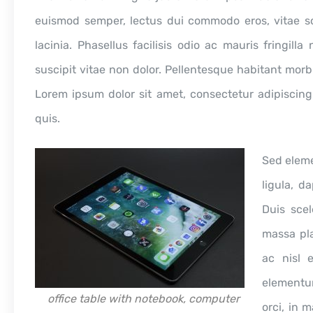
euismod semper, lectus dui commodo eros, vitae so
lacinia. Phasellus facilisis odio ac mauris fringill
suscipit vitae non dolor. Pellentesque habitant morb
Lorem ipsum dolor sit amet, consectetur adipiscin
quis.
Sed elem
ligula, d
Duis sce
massa pla
ac nisl 
elementum
office table with notebook, computer
orci, in 