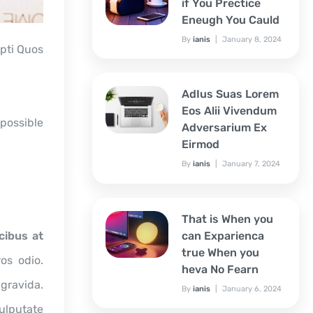
if You Prectice
Eneugh You Cauld
By
ianis
January 8, 2024
pti Quos
AdIus Suas Lorem
Eos Alii Vivendum
possible
Adversarium Ex
Eirmod
By
ianis
January 7, 2024
That is When you
can Exparienca
cibus at
true When you
os odio.
heva No Fearn
gravida.
By
ianis
January 6, 2024
vulputate