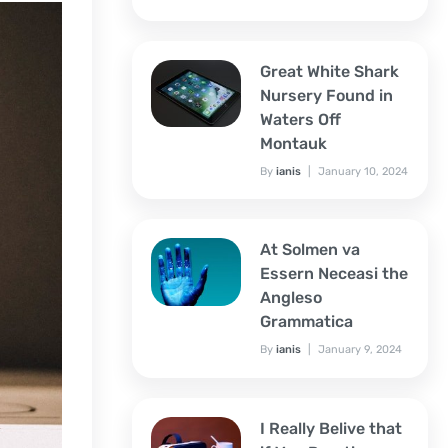
Great White Shark
Nursery Found in
Waters Off
Montauk
By
ianis
January 10, 2024
At Solmen va
Essern Neceasi the
Angleso
Grammatica
By
ianis
January 9, 2024
I Really Belive that