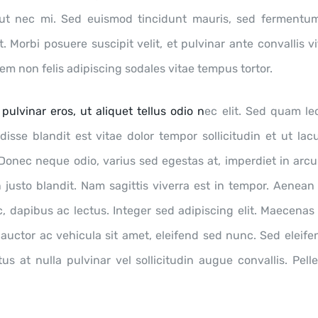
e ut nec mi. Sed euismod tincidunt mauris, sed fermentu
t. Morbi posuere suscipit velit, et pulvinar ante convallis v
rem non felis adipiscing sodales vitae tempus tortor.
 pulvinar eros, ut aliquet tellus odio n
ec elit. Sed quam leo
sse blandit est vitae dolor tempor sollicitudin et ut lac
 Donec neque odio, varius sed egestas at, imperdiet in arcu
justo blandit. Nam sagittis viverra est in tempor. Aenean 
 dapibus ac lectus. Integer sed adipiscing elit. Maecenas
t, auctor ac vehicula sit amet, eleifend sed nunc. Sed elei
us at nulla pulvinar vel sollicitudin augue convallis. Pel