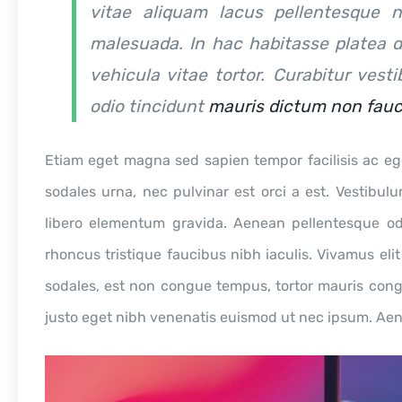
vitae aliquam lacus pellentesque 
malesuada. In hac habitasse platea di
vehicula vitae tortor. Curabitur vest
odio tincidunt
mauris dictum non fauc
Etiam eget magna sed sapien tempor facilisis ac ege
sodales urna, nec pulvinar est orci a est. Vestibul
libero elementum gravida. Aenean pellentesque odi
rhoncus tristique faucibus nibh iaculis. Vivamus elit
sodales, est non congue tempus, tortor mauris congu
justo eget nibh venenatis euismod ut nec ipsum. Aene