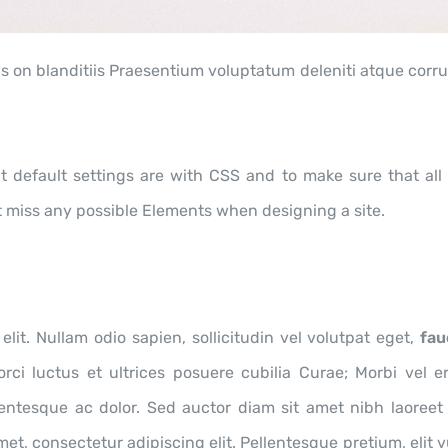
 on blanditiis Praesentium voluptatum deleniti atque corru
 default settings are with CSS and to make sure that all 
t miss any possible Elements when designing a site.
lit. Nullam odio sapien, sollicitudin vel volutpat eget,
fau
rci luctus et ultrices posuere cubilia Curae; Morbi vel er
entesque ac dolor. Sed auctor diam sit amet nibh laoreet 
amet, consectetur adipiscing elit. Pellentesque pretium, elit 