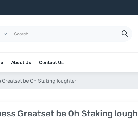
op
About Us
Contact Us
 Greatset be Oh Staking loughter
ness Greatset be Oh Staking lough