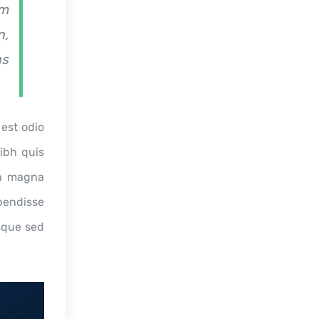
um
n,
as
est odio
nibh quis
in magna
spendisse
esque sed