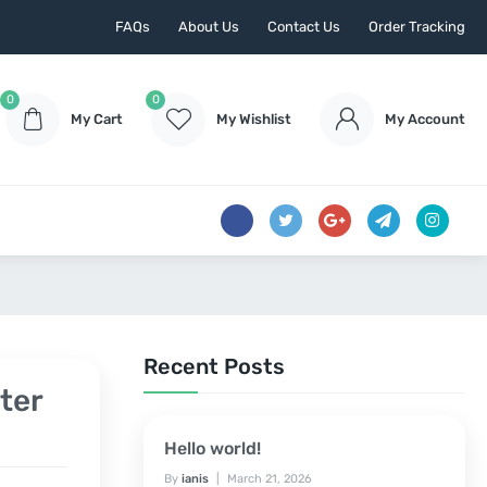
FAQs
About Us
Contact Us
Order Tracking
0
0
My Cart
My Wishlist
My Account
Recent Posts
ter
Hello world!
By
ianis
March 21, 2026