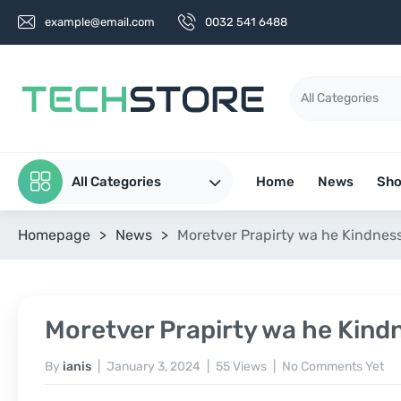
example@email.com
0032 541 6488
All Categories
Home
News
Sh
Homepage
>
News
>
Moretver Prapirty wa he Kindness
Moretver Prapirty wa he Kind
By
ianis
January 3, 2024
55 Views
No Comments Yet