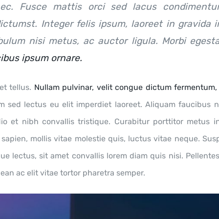
nec. Fusce mattis orci sed lacus condiment
ctumst. Integer felis ipsum, laoreet in gravida i
ibulum nisi metus, ac auctor ligula. Morbi egest
ibus ipsum ornare.
t tellus.
Nullam pulvinar, velit congue dictum fermentum,
um sed lectus eu elit imperdiet laoreet. Aliquam faucibus 
o et nibh convallis tristique. Curabitur porttitor metus 
 sapien, mollis vitae molestie quis, luctus vitae neque. Su
e lectus, sit amet convallis lorem diam quis nisi. Pellent
an ac elit vitae tortor pharetra semper.