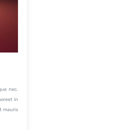
que nec.
oreet in
nt mauris